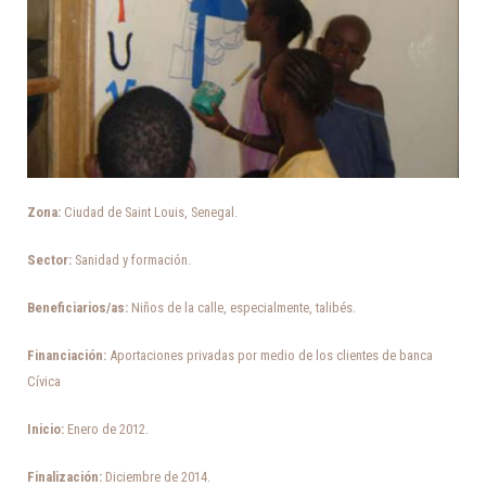
Zona:
Ciudad de Saint Louis, Senegal.
Sector:
Sanidad y formación.
Beneficiarios/as:
Niños de la calle, especialmente, talibés.
Financiación:
Aportaciones privadas por medio de los clientes de banca
Cívica
Inicio:
Enero de 2012.
Finalización:
Diciembre de 2014.