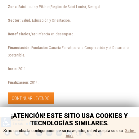
Zona:
Saint Louis y Pikine (Región de Saint Louis), Senegal.
Sector:
Salud, Educación y Orientación.
Beneficiarios/as:
Infancia en desamparo.
Financiación:
Fundación Canaria Farrah para la Cooperación y el Desarrollo
Sostenible.
Incio:
2011.
Finalización:
2014.
CONTINUAR LEYENDO
¡ATENCIÓN! ESTE SITIO USA COOKIES Y
TECNOLOGÍAS SIMILARES.
CENTRO FORMACIÓN
Si no cambia la configuración de su navegador, usted acepta su uso.
Saber
más