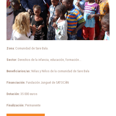
Zona:
Comunidad de Sare Bala.
Sector:
Derechos de la infancia, educación, formación...
Beneficiarios/as:
Niñas y Niños de la comunidad de Sare Bala
Financiación:
Fundación Junguel de SATOCÄN
Dotación:
35 000 euros
Finalización:
Permanente