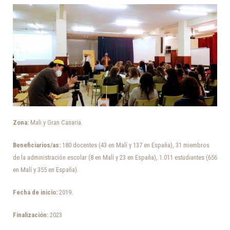
Zona:
Mali y Gran Canaria.
Beneficiarios/as:
1
80
docentes
(
43
en
Malí
y
137
en
España
),
31
miembros
de
la
administración
escolar
(
8
en
Malí
y
23
en
España
),
1
.
011
estudiantes
(
656
en
Malí
y
355
en
España
).
Fecha de inicio:
2019.
Finalización:
2023