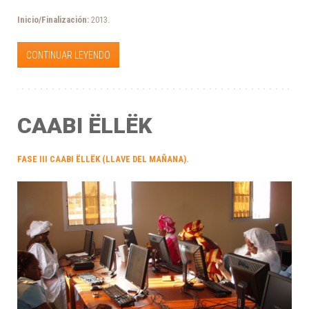
Inicio/
Finalización:
2013.
CONTINUAR LEYENDO
CAABI ËLLËK
FASE III CAABI ËLLËK (LLAVE DEL MAÑANA).