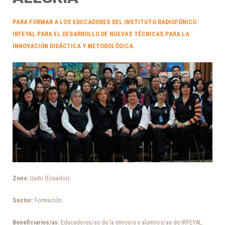
PARA FORMAR A LOS EDUCADORES DEL INSTITUTO RADIOFÓNICO
IRFEYAL PARA EL DESARROLLO DE NUEVAS TÉCNICAS PARA LA
INNOVACIÓN DIDÁCTICA Y METODOLÓGICA.
Zona:
Quito (Ecuador).
Sector:
Formación.
Beneficiarios/as:
Educadores/as de la emisora y alumnos/as de IRFEYAL.