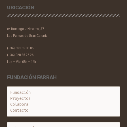
UBICACIÓN
c/ Domingo J Navarro, 37
Las Palmas de Gran Canaria
(+34) 683 55 06 06
(+34) 928 25 26 26
Lun – Vie: 08h – 14h
FUNDACIÓN FARRAH
Fundación
Proyectos
Colabora
Contacto